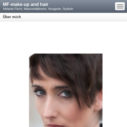
—
MF-make-up and hair
—
—
Melanie Floch, Maskenbildnerin, Visagistin, Stylistin
Über mich